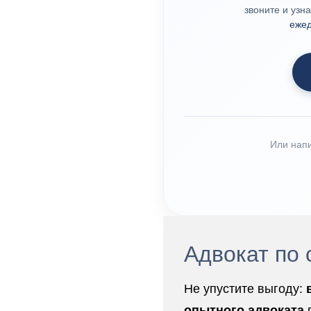
звоните и узн
ежед
Или нап
Адвокат по
Не упустите выгоду:
опытного адвоката
п