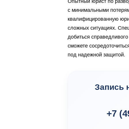
Опытный юрист по разво
с минимальными потерям
квалифицированную юрид
сложных ситуациях. Спе
добиться справедливого
сможете сосредоточиться
под надежной защитой.
Запись 
+7 (4