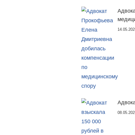
Адвока
медици
14.05.202
Адвока
08.05.202