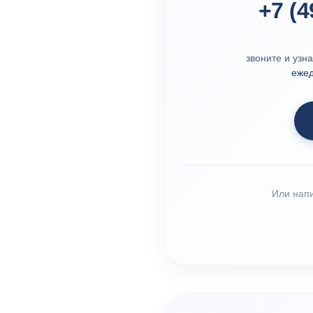
+7 (4
звоните и узн
ежед
Или нап