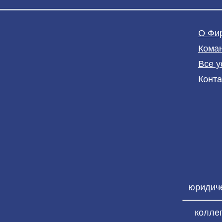
О Фи
Кома
Все у
Конт
юридич
колле