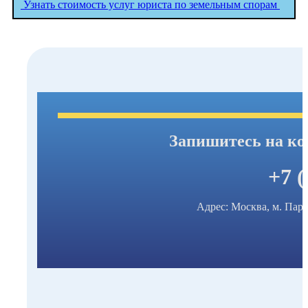
Узнать стоимость услуг юриста по земельным спорам
Запишитесь на ко
+7 (
Адрес: Москва, м. Парк